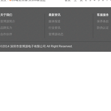
页次：
8
/10每页12条 共109条信息
首页
上一页
2
3
4
5
6
7
关于我们
最新资讯
客服服务
壹博源简介
媒体报道
保养条款
品牌实力
行业资讯
防伪认证
合作伙伴
壹博源动态
©
2014
深圳市壹博源电子有限公司
All Right Reserved.